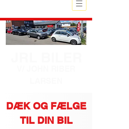
JRL BILER
V/ JOHN RIBER
LARSEN
DÆK OG FÆLGE
TIL DIN BIL