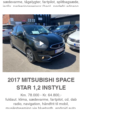
sædevarme, tågelygter, fartpilot, splitbagsæde,
isofix, parkeringssensor (bag), nøglefri adgang,
4x el-ruder, automatisk start/stop, el-klapbare
sidespejle, led kørelys, kørecomputer,
bagagerumsdækken, dobbelt
bagagerumsbund, højdejust. førersæde, dab
radio, navigation, håndfrit til mobil,
musikstreaming via bluetooth, usb-a tilslutning,
aux tilslutning, 6 airbags, esp, multifunktionsrat,
læderrat, skyde bagsæde, 1 ejer, Gerne
finansiering, Ring for prøvekørsel - Tlf
51625485.
2017 MITSUBISHI SPACE
STAR 1,2 INSTYLE
Km. 78.000 - Kr. 64.800,-
fuldaut. klima, sædevarme, fartpilot, cd, dab
radio, navigation, håndfrit til mobil,
musikstreaming via bluetooth, android auto,
apple carplay, usb-a tilslutning, 15" alufælge,