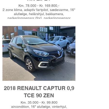
Km. 78.000 - Kr. 169.800,-
2 zone klima, adaptiv fartpilot, sædevarme, 16"
alufælge, helårshjul, bakkamera,
parkeringssensor (for), parkeringssensor
(bag), cd/radio, håndfrit til mobil,
musikstreaming via bluetooth, android auto,
apple carplay, sd kortlæser, usb-a tilslutning, 4x
el-ruder, el-sidespejle m/varme, fjernb.
centrallås, kørecomputer, bagagerumsdækken,
dobbelt bagagerumsbund, splitbagsæde,
automatisk nødassistent, automatisk
nødbremsesystem, blindvinkelsassistent, esp,
vognbaneassistent, automatisk lys,
dæktryksmåler, isofix, automatisk start/stop,
tagræling, multifunktionsrat, læderrat,
højdejust. forsæder, led kørelys, 6 airbags, udv.
temp. måler, Gerne finansiering, Ring for
prøvekørsel - Tlf. 51625485
2018 RENAULT CAPTUR 0,9
TCE 90 ZEN
Km. 35.000 - Kr. 99.800
aircondition, 16" alufælge, vinterhjul,