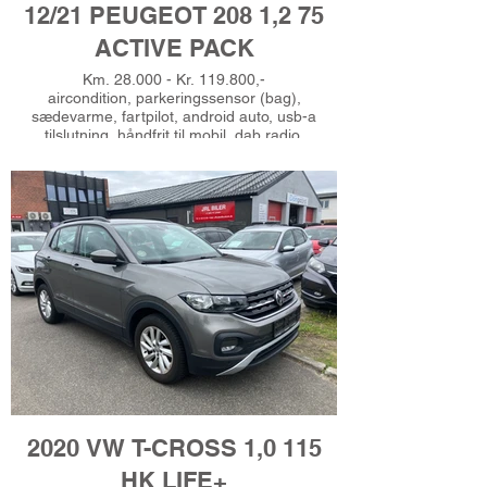
12/21 PEUGEOT 208 1,2 75
ACTIVE PACK
Km. 28.000 - Kr. 119.800,-
aircondition, parkeringssensor (bag),
sædevarme, fartpilot, android auto, usb-a
tilslutning, håndfrit til mobil, dab radio,
musikstreaming via bluetooth, 16" alufælge,
helårshjul, 4x el-ruder, el-klapbare sidespejle,
led kørelys, kørecomputer, multifunktionsrat,
læderrat, højdejust. førersæde, splitbagsæde,
fjernb. centrallås, udv. temp. måler, automatisk
start/stop, automatisk lys, 6 airbags, esp,
vognbaneassistent, isofix, dæktryksmåler,
mørktonede ruder i bag, skiltegenkendelse,
bagagerumsdækken, service ok, Gerne
finansiering, Ring for prøvekørsel - Tlf
51625485
2020 VW T-CROSS 1,0 115
HK LIFE+