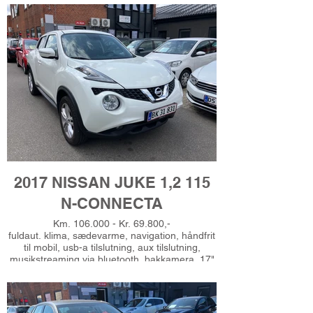
vinterhjul, højdejust. forsæder, splitbagsæde,
bagagerumsdækken, kørecomputer,
multifunktionsrat, læderrat, tågelygter, el-
sidespejle, nøglefri adgang, nøglefri tænding,
4x el-ruder, automatisk start/stop, regnsensor,
isofix, 6 airbags, esp, automatisk lys,
dæktryksmåler, undervognsbehandlet, service
ok, leveres nysynet, Gerne finansiering, Ring
for prøvekørsel - Tlf 51625485
2017 NISSAN JUKE 1,2 115
N-CONNECTA
Km. 106.000 - Kr. 69.800,-
fuldaut. klima, sædevarme, navigation, håndfrit
til mobil, usb-a tilslutning, aux tilslutning,
musikstreaming via bluetooth, bakkamera, 17"
alufælge, helårshjul, tågelygter, el-sidespejle,
multifunktionsrat, læderrat, dobbelt
bagagerumsbund, 4 el-ruder, fartpilot, fjernb.
centrallås, isofix, dæktryksmåler, esp,