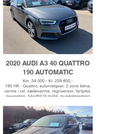
højdejust. førersæde, splitbagsæde,
kørecomputer, udv. temp. måler, 6 airbags,
synet 4/2026, Sælges billigt grundet diverse
lakfejl, Gerne finansiering, Ring for prøvekørsel
- Tlf. 51625485
2020 AUDI A3 40 QUATTRO
190 AUTOMATIC
Km. 54.000 - Kr. 259.800,-
190 HK - Quattro, automatgear, 2 zone klima,
varme i rat, sædevarme, regnsensor, fartpilot,
navigation, håndfrit til mobil, musikstreaming
via bluetooth, android auto, apple carplay, aux
tilslutning, usb-a tilslutning, sd kortlæser,
parkeringssensor (bag), videoovervågning, 4x
el-ruder, læderrat, multifunktionsrat,
sportssæder, højdejust. forsæder,
splitbagsæde, bagagerumsdækken, 18"
alufælge, el-sidespejle m/varme, fjernb.