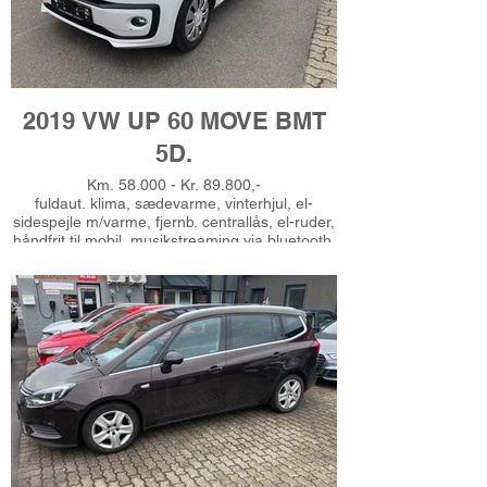
2019 VW UP 60 MOVE BMT
5D.
Km. 58.000 - Kr. 89.800,-
fuldaut. klima, sædevarme, vinterhjul, el-
sidespejle m/varme, fjernb. centrallås, el-ruder,
håndfrit til mobil, musikstreaming via bluetooth,
aux tilslutning, automatisk lys, regnsensor,
isofix, esp, automatisk nødbremsesystem,
kørecomputer, dobbelt bagagerumsbund,
bagagerumsdækken, multifunktionsrat,
læderrat, højdejust. førersæde, splitbagsæde,
udv. temp. måler, dæktryksmåler, automatisk
start/stop, tågelygter, kurvelys, 4 airbags,
gerne finansiering, ring for prøvekørsel - Tlf
51625485