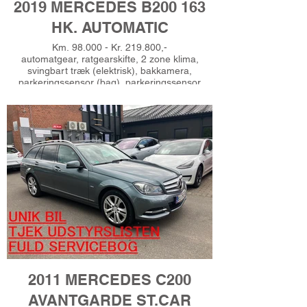
2019 MERCEDES B200 163
HK. AUTOMATIC
Km. 98.000 - Kr. 219.800,-
automatgear, ratgearskifte, 2 zone klima,
svingbart træk (elektrisk), bakkamera,
parkeringssensor (bag), parkeringssensor
(for), sædevarme, fartpilot, digitalt cockpit,
dellæderindtræk, læderrat, multifunktionsrat,
splitbagsæde, højdejust. førersæde,
bagagerumsdækken, 17" alufælge, el-klapbare
sidespejle, områdebelysning, nøglefri adgang,
nøglefri tænding, 4x el-ruder, automatisk
start/stop, el betjent bagklap, navigation,
håndfrit til mobil, musikstreaming via bluetooth,
usb-c tilslutning, træthedsregistrering, isofix,
dæktryksmåler, automatisk lys, esp,
vognbaneassistent, stemmebetjening,
ambiente belysning, 7 airbags, automatisk
nødassistent, 1 privat ejer, Fuld service fra
Mercedes, Gerne finansiering, Ring for
prøvekørsel - Tlf 51625485,
2011 MERCEDES C200
AVANTGARDE ST.CAR