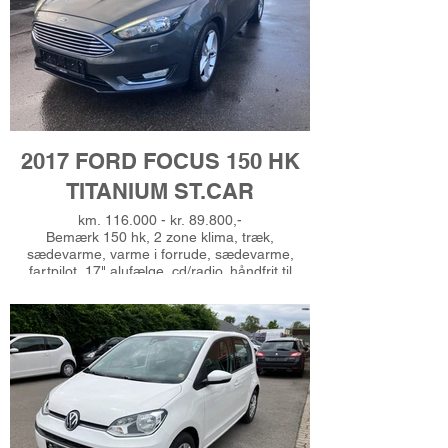
centrallås, udv. temp. måler, automatisk
start/stop, esp, 6 airbags, antispin, automatisk
lys, isofix, dæktryksmåler, kørecomputer, led
kørelys, Gerne finansiering, Ring for
prøvekørsel - tlf 51625485
2017 FORD FOCUS 150 HK
TITANIUM ST.CAR
km. 116.000 - kr. 89.800,-
Bemærk 150 hk, 2 zone klima, træk,
sædevarme, varme i forrude, sædevarme,
fartpilot, 17" alufælge, cd/radio, håndfrit til
mobil, musikstreaming via bluetooth, usb-a
tilslutning, nøglefri adgang, nøglefri tænding, 4x
el-ruder, automatisk start/stop,
bagagerumsdækken, splitbagsæde,
kørecomputer, højdejust. forsæder, læderrat,
multifunktionsrat, el-sidespejle, 6 airbags, esp,
antispin, automatisk lys, isofix, dæktryksmåler,
tågelygter, led kørelys, udv. temp. måler, Ring
for prøvetur - tlf. 51625485