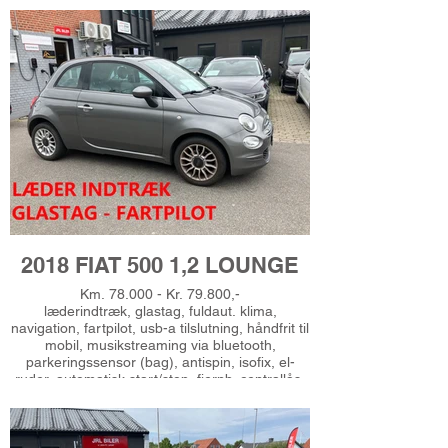
2018 FIAT 500 1,2 LOUNGE
Km. 78.000 - Kr. 79.800,-
læderindtræk, glastag, fuldaut. klima,
navigation, fartpilot, usb-a tilslutning, håndfrit til
mobil, musikstreaming via bluetooth,
parkeringssensor (bag), antispin, isofix, el-
ruder, automatisk start/stop, fjernb. centrallås,
el-sidespejle, 15" alufælge, kørecomputer,
bagagerumsdækken, multifunktionsrat,
læderrat, højdejust. førersæde, splitbagsæde,
automatisk lys, city steering, esp, auto hold,