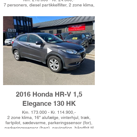
7 personers, diesel partikkelfilter, 2 zone klima,
træk, fartpilot, sædevarme, navigation,
cd/radio, 16" alufælge, vinterhjul, el-sidespejle,
tågelygter, 4x el-ruder, regnsensor, automatisk
lys, 6 airbags, esp, fjernb. centrallås,
kørecomputer, læderrat, højdejust. førersæde,
splitbagsæde, integrerede rullegardiner, isofix,
synet 7-10-2025, Sælges kun engros til cvr-
nummer, Ring for prøvekørsel - tlf 51625485
2016 Honda HR-V 1,5
Elegance 130 HK
Km. 173.000 - Kr. 114.900,-
2 zone klima, 16" alufælge, vinterhjul, træk,
fartpilot, sædevarme, parkeringssensor (for),
parkeringssensor (bag), navigation, håndfrit til
mobil, musikstreaming via bluetooth, usb-a