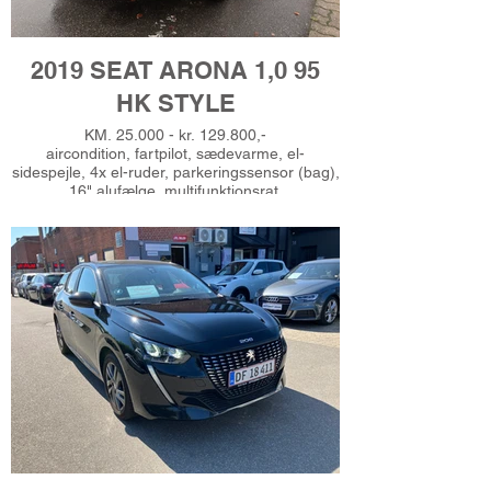
2019 SEAT ARONA 1,0 95
HK STYLE
KM. 25.000 - kr. 129.800,-
aircondition, fartpilot, sædevarme, el-
sidespejle, 4x el-ruder, parkeringssensor (bag),
16" alufælge, multifunktionsrat,
bagagerumsdækken, højdejust. førersæde,
splitbagsæde, tagræling, 6 airbags, esp, isofix,
automatisk start/stop, automatisk lys, android
auto, håndfrit til mobil, musikstreaming via
bluetooth, sd kortlæser, aux tilslutning, usb-a
tilslutning, udv. temp. måler, fjernb. centrallås,
tågelygter, ikke ryger, 1 ejer, leveres nysynet,
Ring for prøvetur - tlf. 51625485