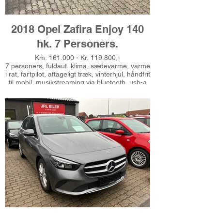
2018 Opel Zafira Enjoy 140
hk. 7 Personers.
Km. 161.000 - Kr. 119.800,-
7 personers, fuldaut. klima, sædevarme, varme
i rat, fartpilot, aftageligt træk, vinterhjul, håndfrit
til mobil, musikstreaming via bluetooth, usb-a
tilslutning, 4x el-ruder, el-sidespejle,
multifunktionsrat, læderrat, højdejust.
førersæde, tagræling, fjernb. centrallås, udv.
temp. måler, automatisk start/stop, automatisk
lys, isofix, 6 airbags, esp, antispin,
dæktryksmåler, kørecomputer, mørktonede
ruder i bag, armlæn, 1 ejer, servicebog ok,
nysynet og serviceret februar 2026, Ring for
prøvekørsel - tlf 51625485