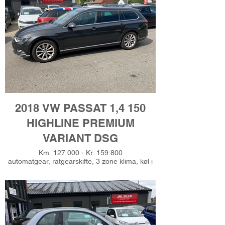
Tandrem v. 52.000 km, undervognsbehandlet,
Gerne finansiering, Ring for prøvekørsel - Tlf.
51625485
2018 VW PASSAT 1,4 150
HIGHLINE PREMIUM
VARIANT DSG
Km. 127.000 - Kr. 159.800
automatgear, ratgearskifte, 3 zone klima, køl i
handskerum, sædevarme, alcantaraindtræk,
massage i forsæder, adaptiv fartpilot, dab+
radio m. cd, navigation, håndfrit til mobil,
musikstreaming via bluetooth, android auto,
apple carplay, usb-a tilslutning, aux tilslutning,
nøglefri tænding, bakkamera, parkeringssensor
(for), parkeringssensor (bag),