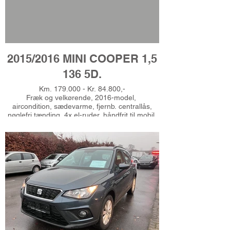
2015/2016 MINI COOPER 1,5
136 5D.
Km. 179.000 - Kr. 84.800,-
Fræk og velkørende, 2016-model,
aircondition, sædevarme, fjernb. centrallås,
nøglefri tænding, 4x el-ruder, håndfrit til mobil,
usb-a tilslutning, aux tilslutning, højdejust.
førersæde, læderrat, splitbagsæde, 16"
alufælge, helårshjul, el-sidespejle, mørktonede
ruder i bag, dæktryksmåler, isofix, esp,
antispin, 6 airbags, Union Jack på tag, Gerne
finansiering, Ring for prøvekørsel - Tlf.
51625485