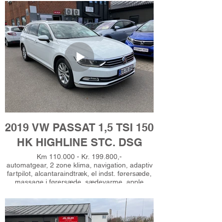
tilslutning, regnsensor, dab radio,
skiltegenkendelse, isofix, 6 airbags, esp,
vognbaneassistent, el-klapbare sidespejle
m/varme, bagagerumsdækken, kørecomputer,
udv. temp. måler, multifunktionsrat, højdejust.
førersæde, splitbagsæde, tågelygter, fjernb.
centrallås, 4x el-ruder, automatisk start/stop,
automatisk lys, 1 ejer, service ok, læderrat,
undervognsbehandlet, Ring for prøvekørsel - tlf
51625485,
2019 VW PASSAT 1,5 TSI 150
HK HIGHLINE STC. DSG
Km 110.000 - Kr. 199.800,-
automatgear, 2 zone klima, navigation, adaptiv
fartpilot, alcantaraindtræk, el indst. førersæde,
massage i førersæde, sædevarme, apple
carplay, android auto, musikstreaming via
bluetooth, håndfrit til mobil, dab radio, usb-a
tilslutning, aux tilslutning, regnsensor,
skiltegenkendelse, vognbaneassistent,