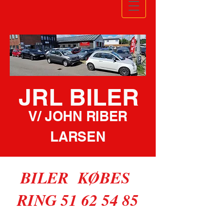
JRL BILER
V/ JOHN RIBER
LARSEN
BILER KØBES
RING 51 62 54 85